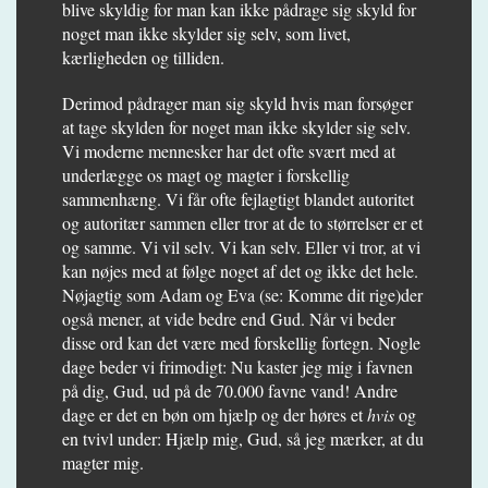
blive skyldig for man kan ikke pådrage sig skyld for
noget man ikke skylder sig selv, som livet,
kærligheden og tilliden.
Derimod pådrager man sig skyld hvis man forsøger
at tage skylden for noget man ikke skylder sig selv.
Vi moderne mennesker har det ofte svært med at
underlægge os magt og magter i forskellig
sammenhæng. Vi får ofte fejlagtigt blandet autoritet
og autoritær sammen eller tror at de to størrelser er et
og samme. Vi vil selv. Vi kan selv. Eller vi tror, at vi
kan nøjes med at følge noget af det og ikke det hele.
Nøjagtig som Adam og Eva (se: Komme dit rige)der
også mener, at vide bedre end Gud. Når vi beder
disse ord kan det være med forskellig fortegn. Nogle
dage beder vi frimodigt: Nu kaster jeg mig i favnen
på dig, Gud, ud på de 70.000 favne vand! Andre
dage er det en bøn om hjælp og der høres et
hvis
og
en tvivl under: Hjælp mig, Gud, så jeg mærker, at du
magter mig.