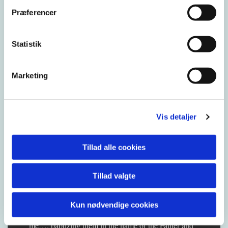
Guds Rige.
Præferencer
Også det fjerde bud handler om at ære. Ær din far og
din mor, fordi det er dem, der har givet dig livet. Jeg
Statistik
henviser her til at læse videre om dette i min
masteropgave andetsteds her på hjemmesiden.
Marketing
_______
Guds dynamis og exousia = power and authority (lat:
autores). God´s power and authority are called in
Vis detaljer
Greek dynamis and exousia (= power and authority
(autores)). An author means the one who”created”
the book, i.e. We are closing the prayer as we began:
Tillad alle cookies
God as creator. You can say to this mountain: move
from here to there, and it will move. Only God and
Tillad valgte
faith can move mountains. This means than the
believer has been given
dynamis
and
exousia
. It
happen through baptism. Jesus says: MT, 28, 18: All
Kun nødvendige cookies
authority in heaven and on earth has been given to
me…. baptizing them in the name of the Father and