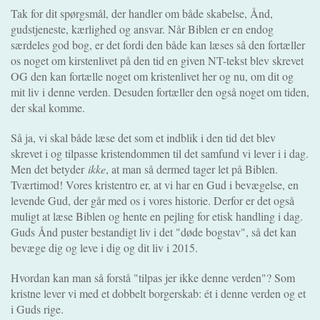
Tak for dit spørgsmål, der handler om både skabelse, Ånd,
gudstjeneste, kærlighed og ansvar. Når Biblen er en endog
særdeles god bog, er det fordi den både kan læses så den fortæller
os noget om kirstenlivet på den tid en given NT-tekst blev skrevet
OG den kan fortælle noget om kristenlivet her og nu, om dit og
mit liv i denne verden. Desuden fortæller den også noget om tiden,
der skal komme.
Så ja, vi skal både læse det som et indblik i den tid det blev
skrevet i og tilpasse kristendommen til det samfund vi lever i i dag.
Men det betyder
ikke
, at man så dermed tager let på Biblen.
Tværtimod! Vores kristentro er, at vi har en Gud i bevægelse, en
levende Gud, der går med os i vores historie. Derfor er det også
muligt at læse Biblen og hente en pejling for etisk handling i dag.
Guds Ånd puster bestandigt liv i det "døde bogstav", så det kan
bevæge dig og leve i dig og dit liv i 2015.
Hvordan kan man så forstå "tilpas jer ikke denne verden"? Som
kristne lever vi med et dobbelt borgerskab: ét i denne verden og et
i Guds rige.