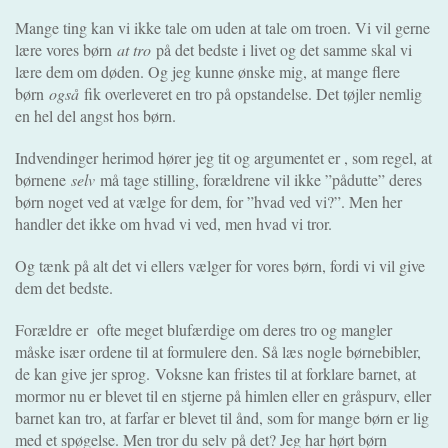
Mange ting kan vi ikke tale om uden at tale om troen. Vi vil gerne
lære vores børn
at tro
på det bedste i livet og det samme skal vi
lære dem om døden. Og jeg kunne ønske mig, at mange flere
børn
også
fik overleveret en tro på opstandelse. Det tøjler nemlig
en hel del angst hos børn.
Indvendinger herimod hører jeg tit og argumentet er , som regel, at
børnene
selv
må tage stilling, forældrene vil ikke ”pådutte” deres
børn noget ved at vælge for dem, for ”hvad ved vi?”. Men her
handler det ikke om hvad vi ved, men hvad vi tror.
Og tænk på alt det vi ellers vælger for vores børn, fordi vi vil give
dem det bedste.
Forældre er ofte meget blufærdige om deres tro og mangler
måske især ordene til at formulere den. Så læs nogle børnebibler,
de kan give jer sprog.
Voksne kan fristes til at forklare barnet, at
mormor nu er blevet til en stjerne på himlen eller en gråspurv, eller
barnet kan tro, at farfar er blevet til ånd, som for mange børn er lig
med et spøgelse. Men tror du selv på det? Jeg har hørt børn