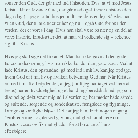
som er den Gud, der går med ind i historien. Dvs. at vi med Jesus
Kristus får en levende Gud, der går med også i
vores
historie den
dag i dag (…jeg er altid hos jer, indtil verdens ende).
Således har
vi en Gud, der til alle tider er her og nu – også Gud for os i den
verden, der er vores i dag.
Hvis han skal være os nær og en del af
vores historie, forudsætter det, at man vil vedkende sig – bekende
sig til – Kristus.
Hvis jeg skal sige det firkantet: Man har ikke gavn af den gode
lærers undervisning, hvis man ikke kender den gode lærer.
Ved at
lade Kristus, den opstandne, gå med ind i mit liv, kan jeg opdage,
hvem Gud er i mit liv og hvilken betydning Gud har.
Når Kristus
er med i mit liv, betyder det, at jeg (fordi jeg har taget ved lære af
Jesus) har en livsduelighed og et handlingsberedskab, når jeg som
discipel og døbt vover mig ud i alverden og her møder både sårede
og sultende, sørgende og sønderknuste, fængslede og flygtninge,
karrige og kærlighedsløse. Det har jeg kun, fordi nogen engang
”erobrede mig” og derved gav mig mulighed for at lære om
Kristus, Jesus og fik muligheden for at blive en af hans
efterfølgere.