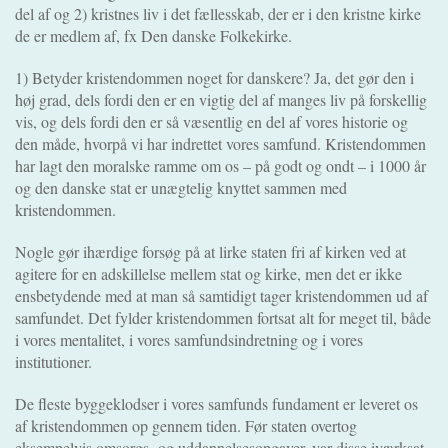
del af og 2) kristnes liv i det fællesskab, der er i den kristne kirke
de er medlem af, fx Den danske Folkekirke.
1) Betyder kristendommen noget for danskere? Ja, det gør den i
høj grad, dels fordi den er en vigtig del af manges liv på forskellig
vis, og dels fordi den er så væsentlig en del af vores historie og
den måde, hvorpå vi har indrettet vores samfund. Kristendommen
har lagt den moralske ramme om os – på godt og ondt – i 1000 år
og den danske stat er unægtelig knyttet sammen med
kristendommen.
Nogle gør ihærdige forsøg på at lirke staten fri af kirken ved at
agitere for en adskillelse mellem stat og kirke, men det er ikke
ensbetydende med at man så samtidigt tager kristendommen ud af
samfundet. Det fylder kristendommen fortsat alt for meget til, både
i vores mentalitet, i vores samfundsindretning og i vores
institutioner.
De fleste byggeklodser i vores samfunds fundament er leveret os
af kristendommen op gennem tiden. Før staten overtog
eksempelvis omsorgs- og uddannelsesopgaver, var disse iværksat