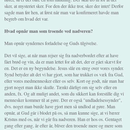
sker, at mysteriet sker. For den der ikke tror, sker der intet! Derfor
sagde man før hen, at først når man var konfirmeret havde man
begreb om hvad det var.
Hvad opnår man som troende ved nadveren?
Man opnår syndernes forladelse og Guds tilgivelse.
Det vil sige, at når man rejser sig fra nadverbordet efter at have
fået brød og vin, da er man lettet for alt det, der er gået skævt for
en. Det er en ny begyndelse. Jesus slår en streg over vores synder.
Synd betyder alt det vi har gjort, som har trukket os væk fra Gud,
eller vores medmennesker eller os selv. Kort og godt, når man har
gjort noget man ikke skulle. Tænkt dårligt om sig selv eller en
anden, fx. Og alt muligt andet, som du sikkert kan forestille dig vi
mennesker kommer til at gøre. Der er også "undladelsessynder",
dvs. noget man burde have gjort men så undlod at gøre. Man
opnår, at Gud går i blodet på os, så man kunne sige, at vi bærer
Kristus med os, når vi går fra nadveren. Han er hos os. Gentaget
gang efter gang, år efter år, bliver den troende mere og mere som