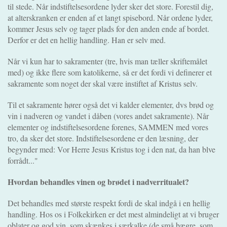
til stede. Når indstiftelsesordene lyder sker det store. Forestil dig,
at alterskranken er enden af et langt spisebord. Når ordene lyder,
kommer Jesus selv og tager plads for den anden ende af bordet.
Derfor er det en hellig handling. Han er selv med.
Når vi kun har to sakramenter (tre, hvis man tæller skriftemålet
med) og ikke flere som katolikerne, så er det fordi vi definerer et
sakramente som noget der skal være instiftet af Kristus selv.
Til et sakramente hører også det vi kalder elementer, dvs brød og
vin i nadveren og vandet i dåben (vores andet sakramente). Når
elementer og indstiftelsesordene forenes, SAMMEN med vores
tro, da sker det store. Indstiftelsesordene er den læsning, der
begynder med: Vor Herre Jesus Kristus tog i den nat, da han blve
forrådt..."
Hvordan behandles vinen og brødet i nadverritualet?
Det behandles med største respekt fordi de skal indgå i en hellig
handling. Hos os i Folkekirken er det mest almindeligt at vi bruger
oblater og god vin, som skænkes i særkalke (de små bægre, som