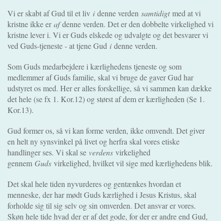
Vi er skabt af Gud til et liv
i
denne verden
samtidigt
med at vi
kristne ikke er
af
denne verden. Det er den dobbelte virkelighed vi
kristne lever i. Vi er Guds elskede og udvalgte og det besvarer vi
ved Guds-tjeneste - at tjene Gud
i
denne verden.
Som Guds medarbejdere i kærlighedens tjeneste og som
medlemmer af Guds familie, skal vi bruge de gaver Gud har
udstyret os med. Her er alles forskellige, så vi sammen kan dække
det hele (se fx 1. Kor.12) og størst af dem er kærligheden (Se 1.
Kor.13).
Gud former os, så vi kan forme verden, ikke omvendt. Det giver
en helt ny synsvinkel på livet og herfra skal vores etiske
handlinger ses. Vi skal se
verdens
virkelighed
gennem
Guds
virkelighed, hvilket vil sige med kærlighedens blik.
Det skal hele tiden nyvurderes og gentænkes hvordan et
menneske, der har mødt Guds kærlighed i Jesus Kristus, skal
forholde sig til sig selv og sin omverden. Det ansvar er vores.
Skøn hele tide hvad der er af det gode, for der er andre end Gud,