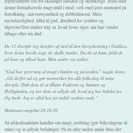
repræsenteret ved for eksempel farisæer og skriftkloge. Jesus taler
denne formaliserede magt midt i mod: væk med jeres monopol på
fortolkning, snævertsynethed og dobbeltmoral. Mere
næstekærlighed, tillid til gud, åbenhed for syndere og
tilgivelse!Det undrer mig så, hvad Jesus siger, når han vender
tilbage efter sin død:
De 11 disciple tog derefter af sted til den bjergskråning i Galilæa,
hvor Jesus havde sagt, de skulle mødes. Da de så ham, faldt de
på knæ og tilbad ham. Men andre var usikre.
"Gud har givet mig al magt i himlen og på jorden," sagde Jesus.
„Gå derfor ud og gør mennesker fra alle folkeslag til mine
disciple. Døb dem til at tilhøre Faderen og Sønnen og
Helligånden, og lær dem at adlyde alt, hvad jeg har befalet jer.
Og husk: Jeg er altid hos jer indtil verdens ende."
Mattæusevangeliet 28:16-20
Så afskedssalutten handler om magt, erobring (gør folkeslagene til
mine) og at adlyde befalinger. På en eller anden måde føles det