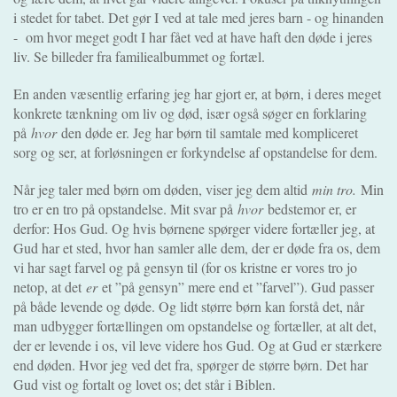
i stedet for tabet. Det gør I ved at tale med jeres barn - og hinanden
- om hvor meget godt I har fået ved at have haft den døde i jeres
liv. Se billeder fra familiealbummet og fortæl.
En anden væsentlig erfaring jeg har gjort er, at børn, i deres meget
konkrete tænkning om liv og død, især også søger en forklaring
på
hvor
den døde er. Jeg har børn til samtale med kompliceret
sorg og ser, at forløsningen er forkyndelse af opstandelse for dem.
Når jeg taler med børn om døden, viser jeg dem altid
min tro.
Min
tro er en tro på opstandelse. Mit svar på
hvor
bedstemor er, er
derfor: Hos Gud. Og hvis børnene spørger videre fortæller jeg, at
Gud har et sted, hvor han samler alle dem, der er døde fra os, dem
vi har sagt farvel og på gensyn til (for os kristne er vores tro jo
netop, at det
er
et ”på gensyn” mere end et ”farvel”). Gud passer
på både levende og døde. Og lidt større børn kan forstå det, når
man udbygger fortællingen om opstandelse og fortæller, at alt det,
der er levende i os, vil leve videre hos Gud. Og at Gud er stærkere
end døden. Hvor jeg ved det fra, spørger de større børn. Det har
Gud vist og fortalt og lovet os; det står i Biblen.