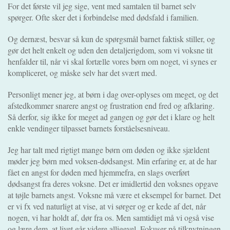
For det første vil jeg sige, vent med samtalen til barnet selv
spørger. Ofte sker det i forbindelse med dødsfald i familien.
Og dernæst, besvar så kun de spørgsmål barnet faktisk stiller, og
gør det helt enkelt og uden den detaljerigdom, som vi voksne tit
henfalder til, når vi skal fortælle vores børn om noget, vi synes er
kompliceret, og måske selv har det svært med.
Personligt mener jeg, at børn i dag over-oplyses om meget, og det
afstedkommer snarere angst og frustration end fred og afklaring.
Så derfor, sig ikke for meget ad gangen og gør det i klare og helt
enkle vendinger tilpasset barnets forståelsesniveau.
Jeg har talt med rigtigt mange børn om døden og ikke sjældent
møder jeg børn med voksen-dødsangst. Min erfaring er, at de har
fået en angst for døden med hjemmefra, en slags overført
dødsangst fra deres voksne. Det er imidlertid den voksnes opgave
at tøjle barnets angst. Voksne må være et eksempel for barnet. Det
er vi fx ved naturligt at vise, at vi sørger og er kede af det, når
nogen, vi har holdt af, dør fra os. Men samtidigt må vi også vise
og lære dem, at livet går videre alligevel. Fokuser på tilknytningen