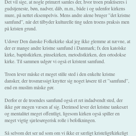
Det vil sige, at nogle primært samles der, hvor troen praktiseres i
gudstjeneste, bøn, nadver, dåb, m.m., både i og udenfor kirkens
mure, på nettet eksempelvis. Mens andre alene bruger ”det kristne
samfund”, når det tilbyder kulturelle ting uden troens praksis men
på kristen grund.
Udover Den danske Folkekirke skal jeg ikke glemme at nævne, at
der er mange andre kristne samfund i Danmark; fx den katolske
kirke, baptistkirken, pinsekirken, metodistkirken, den ortodokse
kirke. Til sammen udgør vi også et kristent samfund.
Troen lever måske et meget stille sted i den enkelte kristne
dansker, der trosmæssigt knytter sig noget løsere til et ”samfund”,
end en muslim måske gør.
Derfor er de troendes samfund også et ret indadvendt sted, der
ikke gør megen væsen af sig. Derimod lever det kristne tankesæt
og mentalitet meget offentligt, ligesom kirken også spiller en
meget vigtig sjælesørgerisk rolle i befolkningen.
Så selvom det ser ud som om vi ikke er særligt kristeligt/kirkeligt