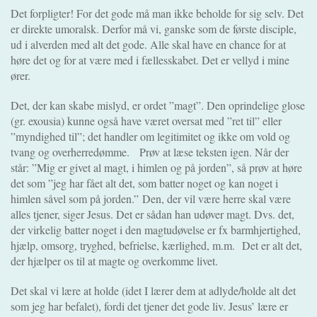
Det forpligter! For det gode må man ikke beholde for sig selv. Det
er direkte umoralsk. Derfor må vi, ganske som de første disciple,
ud i alverden med alt det gode. Alle skal have en chance for at
høre det og for at være med i fællesskabet. Det er vellyd i mine
ører.
Det, der kan skabe mislyd, er ordet ”magt”. Den oprindelige glose
(gr. exousia) kunne også have været oversat med ”ret til” eller
”myndighed til”; det handler om legitimitet og ikke om vold og
tvang og overherredømme.
Prøv at læse teksten igen. Når der
står: ”Mig er givet al magt, i himlen og på jorden”, så prøv at høre
det som ”jeg har fået alt det, som batter noget og kan noget i
himlen såvel som på jorden.”
Den, der vil være herre skal være
alles tjener, siger Jesus. Det er sådan han udøver magt. Dvs. det,
der virkelig batter noget i den magtudøvelse er fx barmhjertighed,
hjælp, omsorg, tryghed, befrielse, kærlighed, m.m. Det er alt det,
der hjælper os til at magte og overkomme livet.
Det skal vi lære at holde (idet I lærer dem at adlyde/holde alt det
som jeg har befalet), fordi det tjener det gode liv. Jesus’ lære er