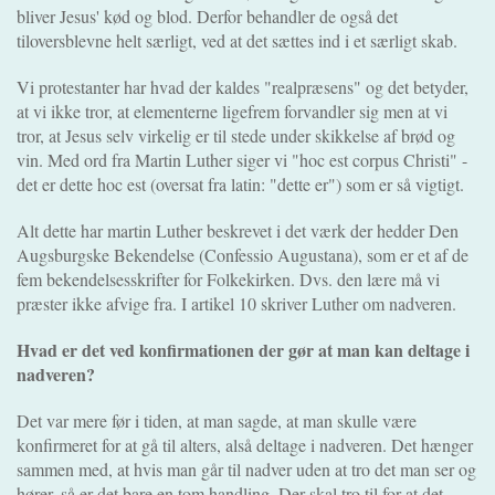
bliver Jesus' kød og blod. Derfor behandler de også det
tiloversblevne helt særligt, ved at det sættes ind i et særligt skab.
Vi protestanter har hvad der kaldes "realpræsens" og det betyder,
at vi ikke tror, at elementerne ligefrem forvandler sig men at vi
tror, at Jesus selv virkelig er til stede under skikkelse af brød og
vin. Med ord fra Martin Luther siger vi "hoc est corpus Christi" -
det er dette hoc est (oversat fra latin: "dette er") som er så vigtigt.
Alt dette har martin Luther beskrevet i det værk der hedder Den
Augsburgske Bekendelse (Confessio Augustana), som er et af de
fem bekendelsesskrifter for Folkekirken. Dvs. den lære må vi
præster ikke afvige fra. I artikel 10 skriver Luther om nadveren.
Hvad er det ved konfirmationen der gør at man kan deltage i
nadveren?
Det var mere før i tiden, at man sagde, at man skulle være
konfirmeret for at gå til alters, alså deltage i nadveren. Det hænger
sammen med, at hvis man går til nadver uden at tro det man ser og
hører, så er det bare en tom handling. Der skal tro til for at det