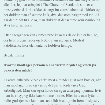
alle får). Jeg har arbejdet i The Church of Scotland, som er en
presbyteriansk kirke (ikke så langt fra vores lutheranske kirke) og
her drikker man af samme kalk, dvs. det store bæger med vin. Så
går den rundt til alle og man drikker af det samme som symbol på
at vi hører sammen.
Efter altergangen kan elementerne kasseres da de kun er hellige,
der hvor ordene lyder og brød og vin indtages. Modsat
katolikerne, hvor elementerne forbliver hellige.
Bedste hilsner
Hvorfor modtager personen i nadveren brødet og vinen på
præcis den måde?
I I vores lutherske kirke er det mest almindeligt at man knæler, når
man modtager brød og vin og det gør vi fordi viser Gud
ærbødighed. Man kan også holde sin egen altergang hjemme, hvis
man fx er syg og ikke kan komme i kirke. Eller hvis man lytter til
radio-gudstjeneste kan man sætte lidt brød og vin frem til sig selv