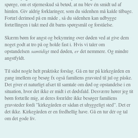
spørge, om et stjerneskud så betød, at nu blev én smidt ud af
himlen. Giv aldrig forklaringer, som du sidenhen må kalde tilbage.
Fortæl derimod på en måde , så du sidenhen kan udbygge
fortællingen i takt med dit barns spørgsmål og forståelse.
Skærm børn for angst og bekymring over døden ved at give dem
noget godt at tro på og holde fast i.
Hvis vi taler om
opstandelsen
samtidigt
med døden
, er
det nemmere. Og mindre
angstfyldt.
Til sidst nogle helt praktiske forslag. Gå en tur på kirkegården en
gang imellem og besøg fx også familiens gravsted til jul og påske.
Det giver et naturligt afsæt til samtale om død og opstandelse i en
situation, hvor det ikke er midt i et dødsfald. Desværre hører jeg tit
børn fortælle mig, at deres forældre ikke besøger familiens
gravsteder fordi ”kirkegården er sådan et uhyggeligt sted”. Det er
det ikke. Kirkegården er en fredhellig have. Gå en tur dér og tal
om det gode liv.