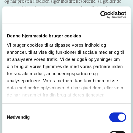
og når præsten i radioen siger indstiftelsesordene, så gælder de
også for det brød og den vin man har sat frem til sig selv
derhjemme.
Bærer kirkerummets indretning særligt præg af
nadverritualet?
Denne hjemmeside bruger cookies
Man kan sige, at det er derfor vi har alteret, som en slags
Vi bruger cookies til at tilpasse vores indhold og
spisebord. Alter betyder "det højere" på latin og i de fleste kirker
annoncer, til at vise dig funktioner til sociale medier og til
er alteret hævet lidt. Ellers ikke. Nadveren kan holdes overalt og
at analysere vores trafik. Vi deler også oplysninger om
på hvilket som helst tidspunkt.
din brug af vores hjemmeside med vores partnere inden
for sociale medier, annonceringspartnere og
Hvordan kan man forklare nadveren rituelt?
analysepartnere. Vores partnere kan kombinere disse
data med andre oplysninger, du har givet dem, eller som
Det er rituelt, fordi der er sker en gentagelse, som man tillægger en
de har indsamlet fra din brug af deres tjenester.
særlig vigtig betydning. Og ritualer kan bære på en
kraftoverførelse.
Samtykkevalg
Hvad er det vigtigste trin i nadverliturgien? Hvor er man
Nødvendig
tættest på Gud/Jesus?