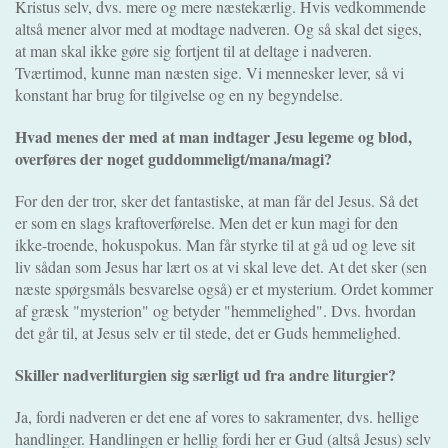
Kristus selv, dvs. mere og mere næstekærlig. Hvis vedkommende
altså mener alvor med at modtage nadveren. Og så skal det siges,
at man skal ikke gøre sig fortjent til at deltage i nadveren.
Tværtimod, kunne man næsten sige. Vi mennesker lever, så vi
konstant har brug for tilgivelse og en ny begyndelse.
Hvad menes der med at man indtager Jesu legeme og blod,
overføres der noget guddommeligt/mana/magi?
For den der tror, sker det fantastiske, at man får del Jesus. Så det
er som en slags kraftoverførelse. Men det er kun magi for den
ikke-troende, hokuspokus. Man får styrke til at gå ud og leve sit
liv sådan som Jesus har lært os at vi skal leve det. At det sker (sen
næste spørgsmåls besvarelse også) er et mysterium. Ordet kommer
af græsk "mysterion" og betyder "hemmelighed". Dvs. hvordan
det går til, at Jesus selv er til stede, det er Guds hemmelighed.
Skiller nadverliturgien sig særligt ud fra andre liturgier?
Ja, fordi nadveren er det ene af vores to sakramenter, dvs. hellige
handlinger. Handlingen er hellig fordi her er Gud (altså Jesus) selv