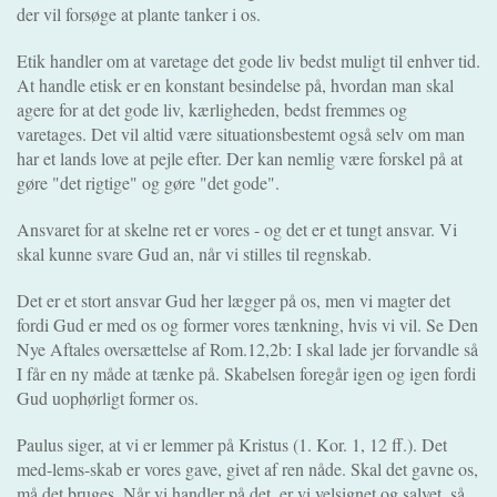
der vil forsøge at plante tanker i os.
Etik handler om at varetage det gode liv bedst muligt til enhver tid.
At handle etisk er en konstant besindelse på, hvordan man skal
agere for at det gode liv, kærligheden, bedst fremmes og
varetages. Det vil altid være situationsbestemt også selv om man
har et lands love at pejle efter. Der kan nemlig være forskel på at
gøre "det rigtige" og gøre "det gode".
Ansvaret for at skelne ret er vores - og det er et tungt ansvar. Vi
skal kunne svare Gud an, når vi stilles til regnskab.
Det er et stort ansvar Gud her lægger på os, men vi magter det
fordi Gud er med os og former vores tænkning, hvis vi vil. Se Den
Nye Aftales oversættelse af Rom.12,2b: I skal lade jer forvandle så
I får en ny måde at tænke på. Skabelsen foregår igen og igen fordi
Gud uophørligt former os.
Paulus siger, at vi er lemmer på Kristus (1. Kor. 1, 12 ff.). Det
med-lems-skab er vores gave, givet af ren nåde. Skal det gavne os,
må det bruges. Når vi handler på det, er vi velsignet og salvet, så