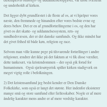
og underholdt af kirken.
Det ligger dybt grundfæstet i de fleste af os, at vi hjælper vores
næste, den fremmede og hinanden efter vores bedste evne og
deres behov. Det er en af grundfortællingerne i os, og den har
givet os det skatte- og uddannelsessystem, rets- og
sundhedsvæsen, der er det danske samfunds. Og ikke mindst har
det givet frihed til både køn, religion og race.
Selvom man ville kunne pege på tilsvarende fortællinger i andre
religioner, ændrer det ikke på det faktum at vi fik disse værdier,
dette tankesæt, via kristendommen – der også gik forud for
humanismen. Også sjælesørgerisk spiller kirken stadigvæk en
meget vigtig rolle i befolkningen.
2) Det kristensamfund jeg bedst kender er Den Danske
Folkekirke, som også er langt det største. Her indenfor eksisterer
mange små og store samfund eller fællesskaber. Nogle er af mere
åndelig karakter mens andre er af mere verdslig karakter.