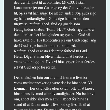
det, der får livet til at blomstre. Mt 6,33: I skal
koncentrere jer om Gus rige og det Gud vil have jer
til, og så vil han sørge for alt det andet. Søg guds rige
og hans retfærdighed. Guds rige handler om den
tilgivelse, retfærdighed, fred og glæde som
Helligånden skaber. (Rom. 14,17) Guds rige tilhører
den, der har fået Helligånden og gør som Gud vil
have. (Mt. 5,3,10) Koncentrer jer om Guds Rige, søg
det! Guds rige handler om retfærdighed.
Retfærdighed er at stå i det rette forhold til Gud.
Heraf følger at man bliver i stand til at færdes ret,
være retfærdiggjort. Hvis vi blot sørger for at færdes
ret vil Gud sørge for resten.
Det er altså en bøn om at vi må fremme livet for
vores medmennesker og være der for hinanden. Vi
kommer - forskyldt eller uforskyldt - ofte til at knuse
hinandens livsmod eller livsmuligheder. Nu beder vi
om, at det ikke sker men at vi i stedet for bliver i
stand til at få den andens livsmod og livshåb til at
vokse og blomstre. Dermed vokser man selv.