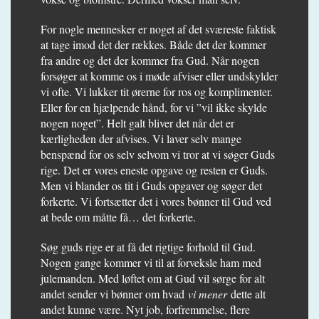
For nogle mennesker er noget af det sværeste faktisk
at tage imod det der rækkes. Både det der kommer
fra andre og det der kommer fra Gud. Når nogen
forsøger at komme os i møde afviser eller undskylder
vi ofte. Vi lukker tit ørerne for ros og komplimenter.
Eller for en hjælpende hånd, for vi ”vil ikke skylde
nogen noget”. Helt galt bliver det når det er
kærligheden der afvises. Vi laver selv mange
benspænd for os selv selvom vi tror at vi søger Guds
rige. Det er vores eneste opgave og resten er Guds.
Men vi blander os tit i Guds opgaver og søger det
forkerte. Vi fortsætter det i vores bønner til Gud ved
at bede om måtte få… det forkerte.
Søg guds rige er at få det rigtige forhold til Gud.
Nogen gange kommer vi til at forveksle ham med
julemanden. Med løftet om at Gud vil sørge for alt
andet sender vi bønner om hvad
vi mener
dette alt
andet kunne være. Nyt job, forfremmelse, flere