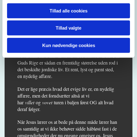
Guds rige er ikke bare noget der kun hører fremtiden
til men er lige her midt i blandt os. Sådan som det i
Tillad alle cookies
bogstavelig forstand havde været lige for fødderne af
den syge ved Betesda dam. Men ville han tage imod?
Tillad valgte
Nej, for han var godt klar over at det fra da af ville
betyde ansvar for privilegiet, for det han havde fået.
Hvor seriøst mener vi det?
Kun nødvendige cookies
Vi vil ikke have ansvar vi vil være frie. Vi vil have at
Guds Rige er sådan en fremtidig størrelse uden rod i
det beskidte jordiske liv. Et rent, lyst og pænt sted,
en nydelig affære.
Det er lige præcis hvad det evige liv er, en nydelig
affære, men det forudsætter altså at vi
har
villet
og
vovet
turen i baljen først OG alt hvad
deraf følger.
Når Jesus lærer os at bede på denne måde lærer han
os samtidig at vi ikke behøver sidde håbløst fast i de
omstændigheder der nu engang omgiver os. Jesus