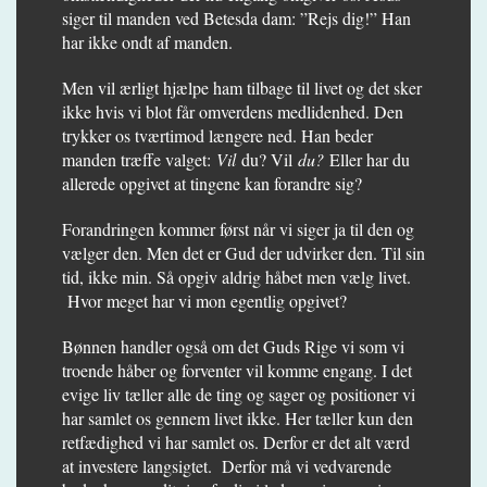
siger til manden ved Betesda dam: ”Rejs dig!” Han
har ikke ondt af manden.
Men vil ærligt hjælpe ham tilbage til livet og det sker
ikke hvis vi blot får omverdens medlidenhed. Den
trykker os tværtimod længere ned. Han beder
manden træffe valget:
Vil
du? Vil
du?
Eller har du
allerede opgivet at tingene kan forandre sig?
Forandringen kommer først når vi siger ja til den og
vælger den. Men det er Gud der udvirker den. Til sin
tid, ikke min. Så opgiv aldrig håbet men vælg livet.
Hvor meget har vi mon egentlig opgivet?
Bønnen handler også om det Guds Rige vi som vi
troende håber og forventer vil komme engang. I det
evige liv tæller alle de ting og sager og positioner vi
har samlet os gennem livet ikke. Her tæller kun den
retfædighed vi har samlet os. Derfor er det alt værd
at investere langsigtet. Derfor må vi vedvarende