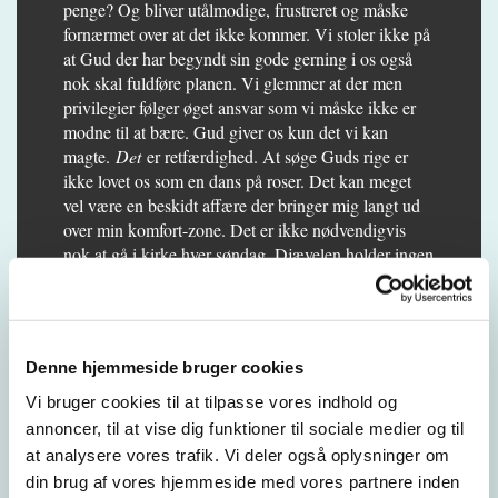
penge? Og bliver utålmodige, frustreret og måske
fornærmet over at det ikke kommer. Vi stoler ikke på
at Gud der har begyndt sin gode gerning i os også
nok skal fuldføre planen. Vi glemmer at der men
privilegier følger øget ansvar som vi måske ikke er
modne til at bære. Gud giver os kun det vi kan
magte.
Det
er retfærdighed. At søge Guds rige er
ikke lovet os som en dans på roser. Det kan meget
vel være en beskidt affære der bringer mig langt ud
over min komfort-zone. Det er ikke nødvendigvis
nok at gå i kirke hver søndag. Djævelen holder ingen
fridage. (1. Pet. 5,8) Vi har en tendens til at forvente
at livet skal være uden prøvelser, ”når jeg nu tror på
Gud”. Men sådan er det altså ikke. Selv ”gode
troende” falder fra tid til anden i grøften, brokker os
Denne hjemmeside bruger cookies
over ikke at få det vi selv mener, vil gavne os.
Glemmer at tælle alt det som vi allerede
er
velsignet
Vi bruger cookies til at tilpasse vores indhold og
med. Her kan prøvelserne give vores gudsforhold ny
annoncer, til at vise dig funktioner til sociale medier og til
styrke. Lad være med at være negativ over alt det du
at analysere vores trafik. Vi deler også oplysninger om
ikke får eller alt det du mener at have fået i for
din brug af vores hjemmeside med vores partnere inden