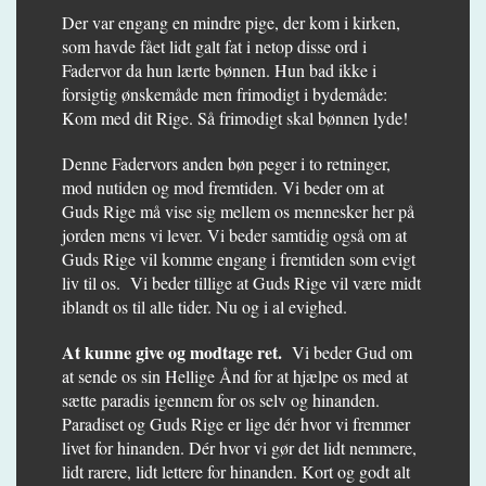
Der var engang en mindre pige, der kom i kirken,
som havde fået lidt galt fat i netop disse ord i
Fadervor da hun lærte bønnen. Hun bad ikke i
forsigtig ønskemåde men frimodigt i bydemåde:
Kom med dit Rige. Så frimodigt skal bønnen lyde!
Denne Fadervors anden bøn peger i to retninger,
mod nutiden og mod fremtiden. Vi beder om at
Guds Rige må vise sig mellem os mennesker her på
jorden mens vi lever. Vi beder samtidig også om at
Guds Rige vil komme engang i fremtiden som evigt
liv til os. Vi beder tillige at Guds Rige vil være midt
iblandt os til alle tider. Nu og i al evighed.
At kunne give og modtage ret.
Vi beder Gud om
at sende os sin Hellige Ånd for at hjælpe os med at
sætte paradis igennem for os selv og hinanden.
Paradiset og Guds Rige er lige dér hvor vi fremmer
livet for hinanden. Dér hvor vi gør det lidt nemmere,
lidt rarere, lidt lettere for hinanden. Kort og godt alt