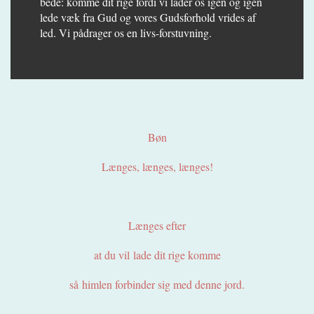
bede: komme dit rige fordi vi lader os igen og igen
lede væk fra Gud og vores Gudsforhold vrides af
led. Vi pådrager os en livs-forstuvning.
Bøn
Længes, længes, længes!
Længes efter
at du vil lade dit rige komme
så himlen forbinder sig med denne jord.